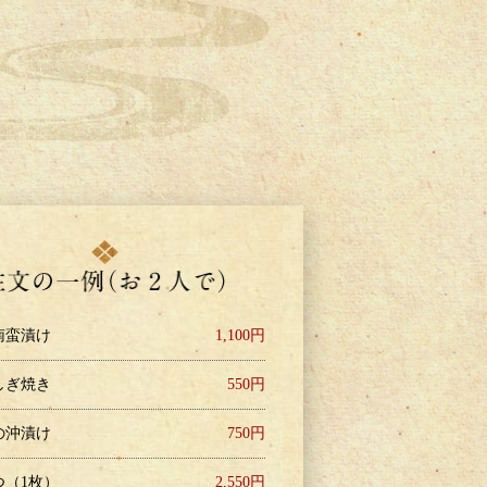
南蛮漬け
1,100円
しぎ焼き
550円
の沖漬け
750円
つ（1枚）
2,550円