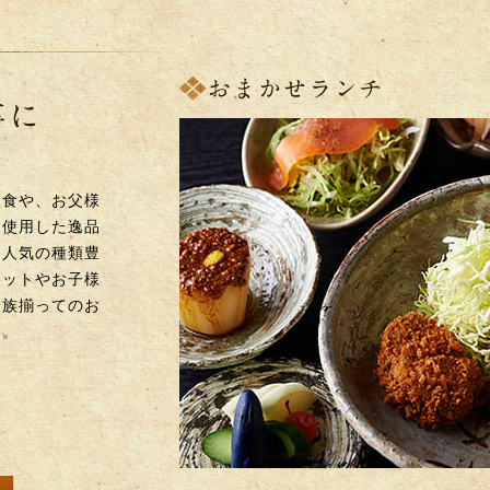
定食や、お父様
を使用した逸品
に人気の種類豊
セットやお子様
家族揃ってのお
い。