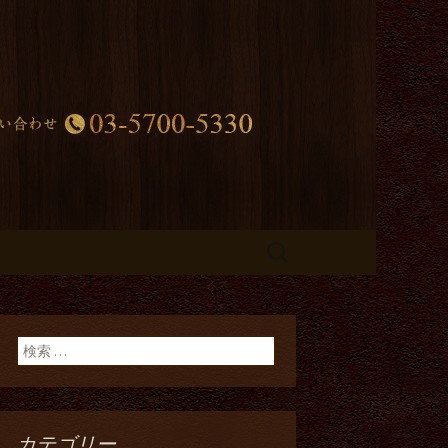
田区久が原の
検
索:
検索:
カテゴリー