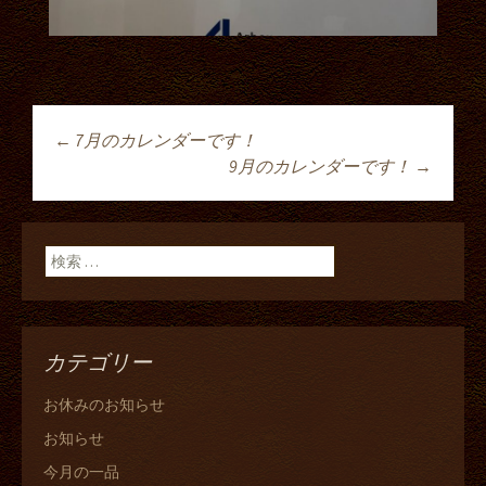
←
7月のカレンダーです！
投稿ナビゲーショ
9月のカレンダーです！
→
ン
検索:
カテゴリー
お休みのお知らせ
お知らせ
今月の一品