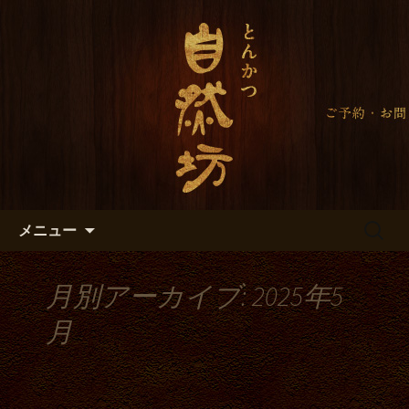
自然坊のブログ
自然坊からのお知らせ＜大田区
久が原のとんかつ＞
コンテンツへ移動
検
メニュー
索:
月別アーカイブ: 2025年5
月