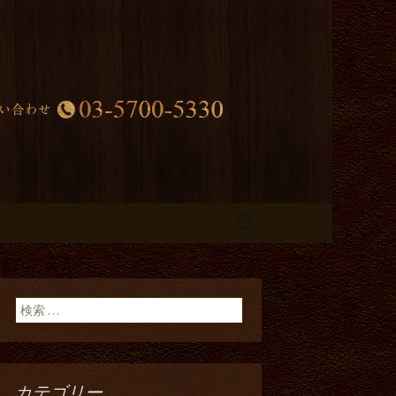
田区久が原の
検
索:
検索:
カテゴリー