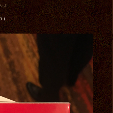
らせ
沢山！