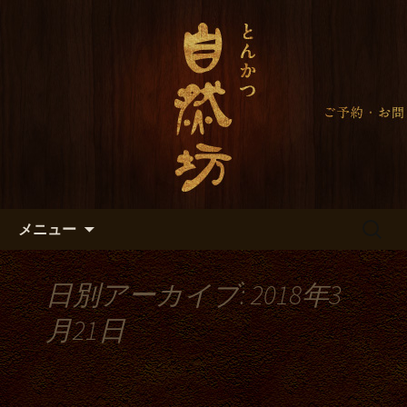
自然坊のブログ
自然坊からのお知らせ＜大田区
久が原のとんかつ＞
コンテンツへ移動
検
メニュー
索:
日別アーカイブ: 2018年3
月21日