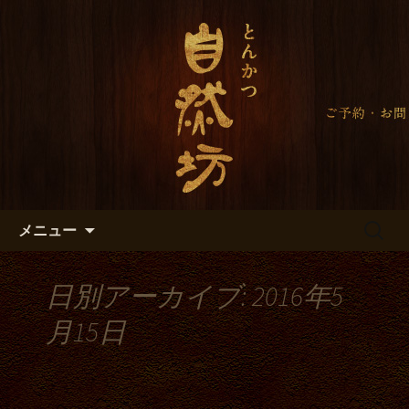
自然坊のブログ
自然坊からのお知らせ＜大田区
久が原のとんかつ＞
コンテンツへ移動
検
メニュー
索:
日別アーカイブ: 2016年5
月15日